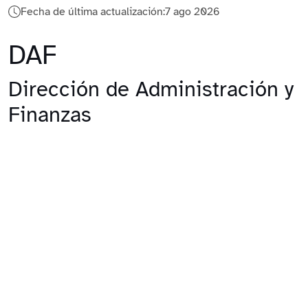
Fecha de última actualización:
7 ago 2026
DAF
Dirección de Administración y
Finanzas
"Impulsando el desarrollo organizacional del
INSP"
La Dirección de Administración y Finanzas
(DAF) se ubica en el segundo nivel de la
estructura institucional y representa la unidad
de apoyo encargada de la administración
óptima de los recursos humanos, financieros y
materiales con los que cuenta el Instituto