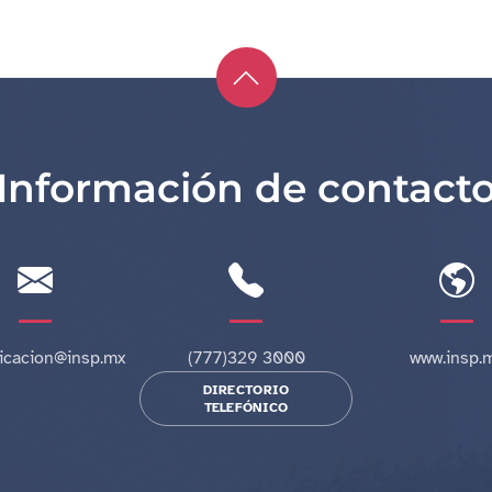
Información de contact
cacion@insp.mx
(777)329 3000
www.insp.
DIRECTORIO
TELEFÓNICO