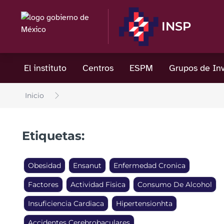
INSP
El instituto
Centros
ESPM
Grupos de Inv
Inicio
Etiquetas:
Obesidad
Ensanut
Enfermedad Cronica
Factores
Actividad Fisica
Consumo De Alcohol
Insuficiencia Cardiaca
Hipertensionhta
Accidentes Cerebrobaculares