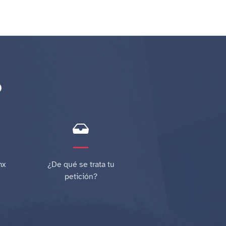
o
mx
¿De qué se trata tu
petición?