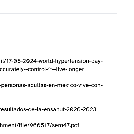
ail/17-05-2024-world-hypertension-day-
urately--control-it--live-longer
s-personas-adultas-en-mexico-vive-con-
-resultados-de-la-ensanut-2020-2023
chment/file/960517/sem47.pdf