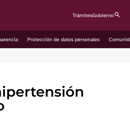
Búsque
Trámites
Gobierno
parencia
Protección de datos personales
Comunid
ipertensión
o