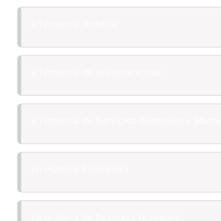
En materia Jurídica
En materia de lo Contencioso
En materia de Servicios Generales y Mant
En materia Financiera
En materia de Recursos Humanos