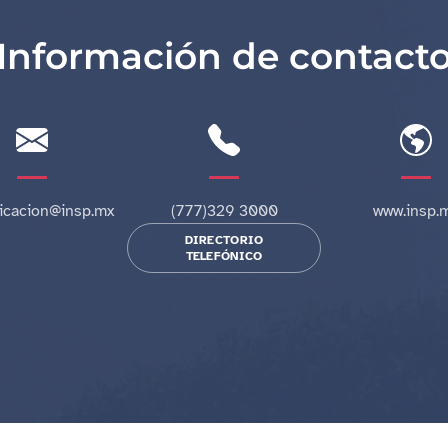
Información de contact
cacion@insp.mx
(777)329 3000
www.insp.
DIRECTORIO
TELEFÓNICO