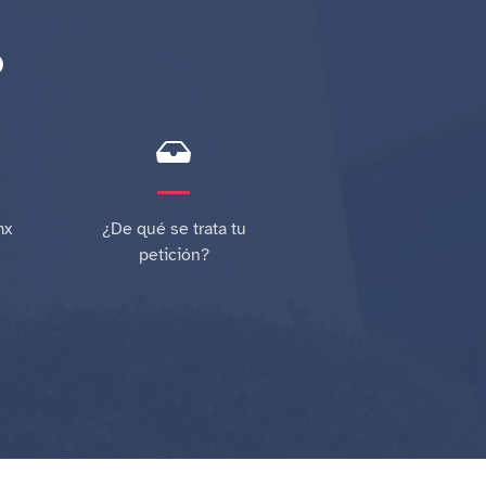
o
mx
¿De qué se trata tu
petición?