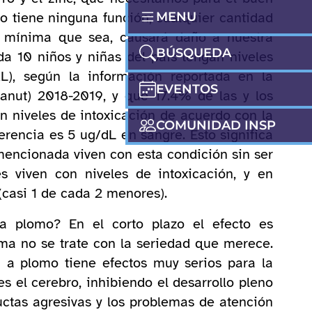
o tiene ninguna función; cualquier cantidad
MENU
 mínima que sea, causará daño a nuestra
BÚSQUEDA
a 10 niños y niñas del país tengan niveles
L), según la información reportada en la
EVENTOS
anut) 2018-2019, y que 17.4% de las y los
 niveles de intoxicación de acuerdo con la
COMUNIDAD INSP
rencia es 5 ug/dL en sangre. Esto significa
mencionada viven con esta condición sin ser
 viven con niveles de intoxicación, y en
casi 1 de cada 2 menores).
 a plomo? En el corto plazo el efecto es
ma no se trate con la seriedad que merece.
n a plomo tiene efectos muy serios para la
s el cerebro, inhibiendo el desarrollo pleno
uctas agresivas y los problemas de atención